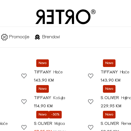
Promocije
Brendovi
Novo
Novo
TIFFANY
Hlače
TIFFANY
Hlače
143,90 KM
143,90 KM
Novo
Novo
TIFFANY
Košulja
S.OLIVER
Haljin
114,90 KM
229,95 KM
Novo
-30%
Novo
hlače
S.OLIVER
Majica
S.OLIVER
Reme