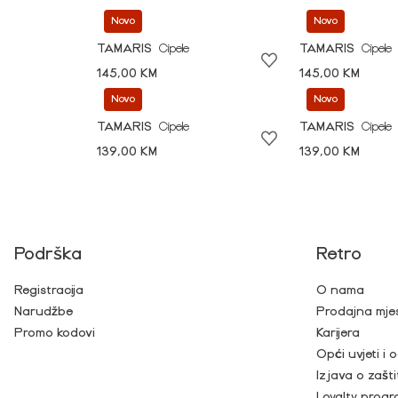
Novo
Novo
TAMARIS
Cipele
TAMARIS
Cipele
145,00 KM
145,00 KM
Novo
Novo
TAMARIS
Cipele
TAMARIS
Cipele
139,00 KM
139,00 KM
Podrška
Retro
Registracija
O nama
Narudžbe
Prodajna mje
Promo kodovi
Karijera
Opći uvjeti i
Izjava o zašti
Loyalty prog