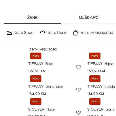
ŽENE
MUŠKARCI
Retro Shoes
Retro Denim
Retro Accessories
3179 Rezultata
Novo
Novo
TIFFANY
Bluza
TIFFANY
Haljina
127,90 KM
159,90 KM
Novo
Novo
TIFFANY
Jeans hlače
TIFFANY
Košulja
134,90 KM
114,90 KM
Novo
Novo
S.OLIVER
Hlače
S.OLIVER
Jeans 