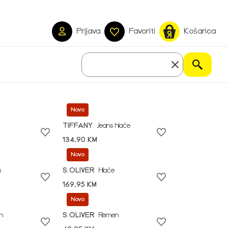
Prijava
Favoriti
Košarica
Novo
TIFFANY
Jeans hlače
134,90 KM
Novo
a
S.OLIVER
Hlače
169,95 KM
Novo
n
S.OLIVER
Remen