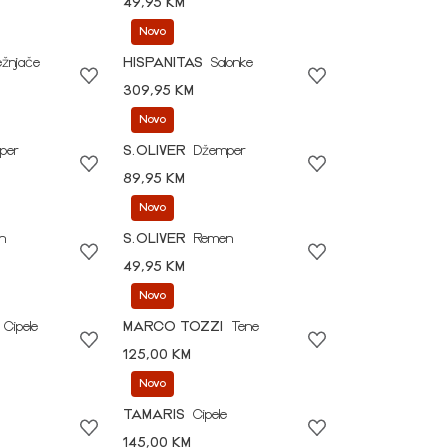
49,95 KM
Novo
ežnjače
HISPANITAS
Salonke
309,95 KM
Novo
per
S.OLIVER
Džemper
89,95 KM
Novo
n
S.OLIVER
Remen
49,95 KM
Novo
Cipele
MARCO TOZZI
Tene
125,00 KM
Novo
TAMARIS
Cipele
145,00 KM