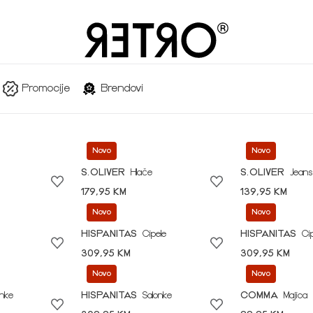
Promocije
Brendovi
Novo
Novo
S.OLIVER
Hlače
S.OLIVER
Jeans
179,95 KM
139,95 KM
Novo
Novo
HISPANITAS
Cipele
HISPANITAS
Ci
309,95 KM
309,95 KM
Novo
Novo
onke
HISPANITAS
Salonke
COMMA
Majica