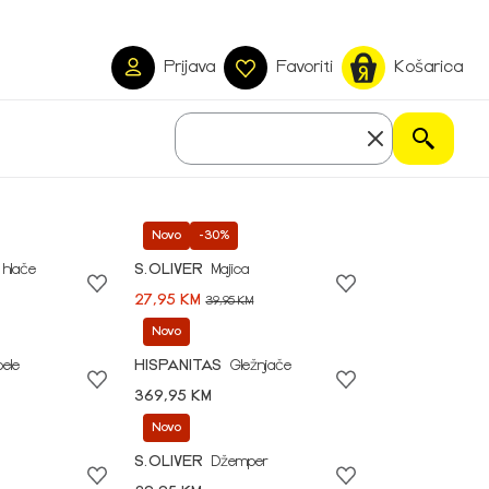
Prijava
Favoriti
Košarica
Novo
-30%
 hlače
S.OLIVER
Majica
27,95 KM
39,95 KM
Novo
pele
HISPANITAS
Gležnjače
369,95 KM
Novo
S.OLIVER
Džemper