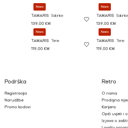
Novo
Novo
TAMARIS
Salonke
TAMARIS
Salonk
139,00 KM
139,00 KM
Novo
Novo
TAMARIS
Tene
TAMARIS
Tene
119,00 KM
119,00 KM
Podrška
Retro
Registracija
O nama
Narudžbe
Prodajna mje
Promo kodovi
Karijera
Opći uvjeti i
Izjava o zašti
Loyalty prog