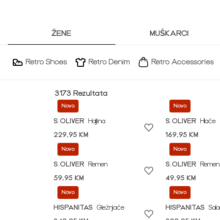
ŽENE
MUŠKARCI
Retro Shoes
Retro Denim
Retro Accessories
3173 Rezultata
Novo
Novo
S.OLIVER
Haljina
S.OLIVER
Hlače
229,95 KM
169,95 KM
Novo
Novo
S.OLIVER
Remen
S.OLIVER
Remen
59,95 KM
49,95 KM
Novo
Novo
HISPANITAS
Gležnjače
HISPANITAS
Sal