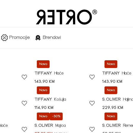
Promocije
Brendovi
Novo
Novo
TIFFANY
Hlače
TIFFANY
Hlače
143,90 KM
143,90 KM
Novo
Novo
TIFFANY
Košulja
S.OLIVER
Haljin
114,90 KM
229,95 KM
Novo
-30%
Novo
hlače
S.OLIVER
Majica
S.OLIVER
Reme