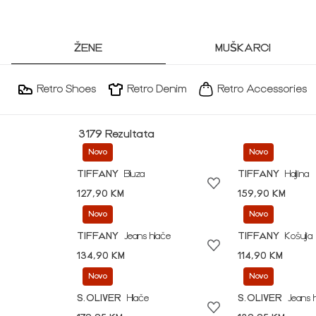
ŽENE
MUŠKARCI
Retro Shoes
Retro Denim
Retro Accessories
3179 Rezultata
Novo
Novo
TIFFANY
Bluza
TIFFANY
Haljina
127,90 KM
159,90 KM
Novo
Novo
TIFFANY
Jeans hlače
TIFFANY
Košulja
134,90 KM
114,90 KM
Novo
Novo
S.OLIVER
Hlače
S.OLIVER
Jeans 