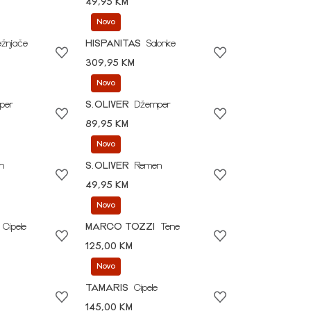
49,95 KM
Novo
ežnjače
HISPANITAS
Salonke
309,95 KM
Novo
per
S.OLIVER
Džemper
89,95 KM
Novo
n
S.OLIVER
Remen
49,95 KM
Novo
Cipele
MARCO TOZZI
Tene
125,00 KM
Novo
TAMARIS
Cipele
145,00 KM