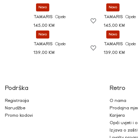
Novo
Novo
TAMARIS
Cipele
TAMARIS
Cipele
145,00 KM
145,00 KM
Novo
Novo
TAMARIS
Cipele
TAMARIS
Cipele
139,00 KM
139,00 KM
Podrška
Retro
Registracija
O nama
Narudžbe
Prodajna mje
Promo kodovi
Karijera
Opći uvjeti i
Izjava o zašti
Loyalty prog