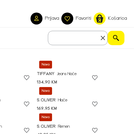
Prijava
Favoriti
Košarica
Novo
TIFFANY
Jeans hlače
134,90 KM
Novo
a
S.OLIVER
Hlače
169,95 KM
Novo
n
S.OLIVER
Remen