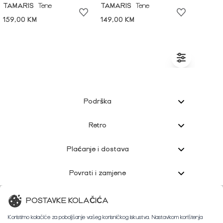
TAMARIS
Tene
TAMARIS
Tene
159,00 KM
149,00 KM
Podrška
Retro
Plaćanje i dostava
Povrati i zamjene
Korisnička podrška
POSTAVKE KOLAČIĆA
Koristimo kolačiće za poboljšanje vašeg korisničkog iskustva. Nastavkom korištenja