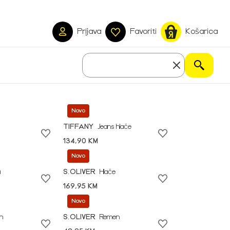
Prijava
Favoriti
Košarica
Novo
TIFFANY
Jeans hlače
134,90 KM
Novo
a
S.OLIVER
Hlače
169,95 KM
Novo
n
S.OLIVER
Remen