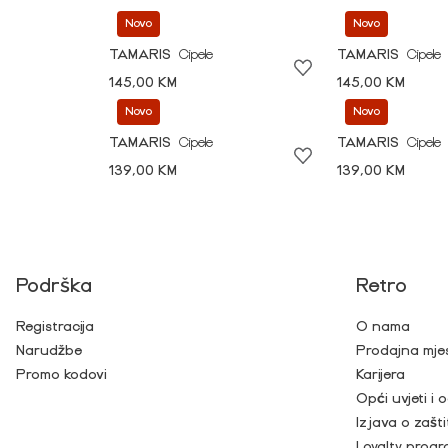
Novo
Novo
TAMARIS
Cipele
TAMARIS
Cipele
145,00 KM
145,00 KM
Novo
Novo
TAMARIS
Cipele
TAMARIS
Cipele
139,00 KM
139,00 KM
Podrška
Retro
Registracija
O nama
Narudžbe
Prodajna mje
Promo kodovi
Karijera
Opći uvjeti i
Izjava o zašti
Loyalty prog