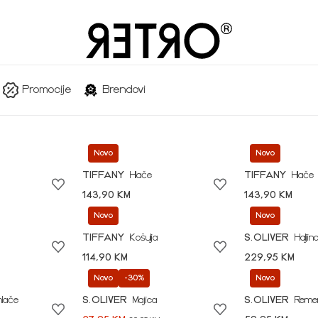
Promocije
Brendovi
Novo
Novo
TIFFANY
Hlače
TIFFANY
Hlače
143,90 KM
143,90 KM
Novo
Novo
TIFFANY
Košulja
S.OLIVER
Haljin
114,90 KM
229,95 KM
Novo
-30%
Novo
hlače
S.OLIVER
Majica
S.OLIVER
Reme