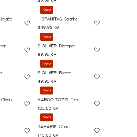
49,95 KM
Novo
ežnjače
HISPANITAS
Salonke
309,95 KM
Novo
per
S.OLIVER
Džemper
89,95 KM
Novo
n
S.OLIVER
Remen
49,95 KM
Novo
Cipele
MARCO TOZZI
Tene
125,00 KM
Novo
TAMARIS
Cipele
145,00 KM