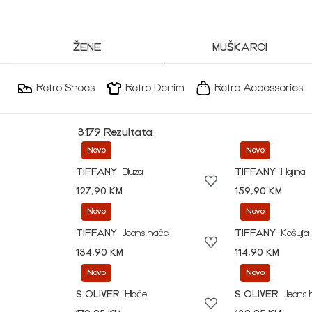
ŽENE
MUŠKARCI
Retro Shoes
Retro Denim
Retro Accessories
3179 Rezultata
Novo
Novo
TIFFANY
Bluza
TIFFANY
Haljina
127,90 KM
159,90 KM
Novo
Novo
TIFFANY
Jeans hlače
TIFFANY
Košulja
134,90 KM
114,90 KM
Novo
Novo
S.OLIVER
Hlače
S.OLIVER
Jeans 