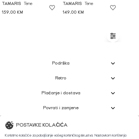
TAMARIS
Tene
TAMARIS
Tene
159,00 KM
149,00 KM
Podrška
Retro
Plaćanje i dostava
Povrati i zamjene
Korisnička podrška
POSTAVKE KOLAČIĆA
Koristimo kolačiće za poboljšanje vašeg korisničkog iskustva. Nastavkom korištenja