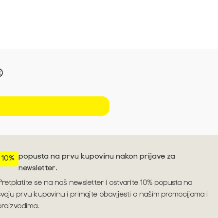
Pogledajte trendove za sezonu S/S'26 ➪
popusta na prvu kupovinu nakon prijave za
10%
newsletter.
Pretplatite se na naš newsletter i ostvarite 10% popusta na
svoju prvu kupovinu i primajte obavijesti o našim promocijama i
proizvodima.