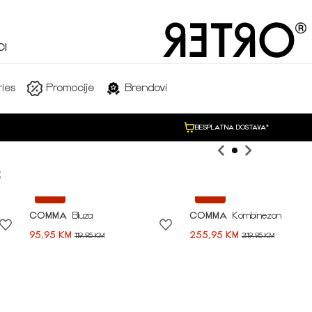
I
SHOP NOW
ies
Promocije
Brendovi
BESPLATNA DOSTAVA*

-20%
-20%
COMMA
Bluza
COMMA
Kombinezon
95,95 KM
255,95 KM
119,95 KM
319,95 KM
Idi na modnu priču ➪
NEW COLLECTION