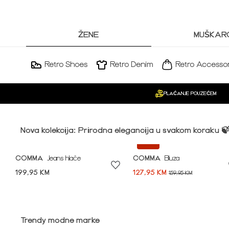
ŽENE
MUŠKARC
Retro Shoes
Retro Denim
Retro Accessor
PLAĆANJE POUZEĆEM
Nova kolekcija: Prirodna elegancija u svakom koraku 
-20%
COMMA
Jeans hlače
COMMA
Bluza
199,95 KM
127,95 KM
159,95 KM
Idi na modnu priču ➪
Trendy modne marke