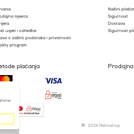
nama
Načini plaća
odajna mjesta
Sigurnost
rijera
Dostava
ći uvjeti i odredbe
Sigurnost pl
java o zaštiti podataka i privatnosti
yalty program
etode plaćanja
Prodajna
latforme
©
2024 Retroshop