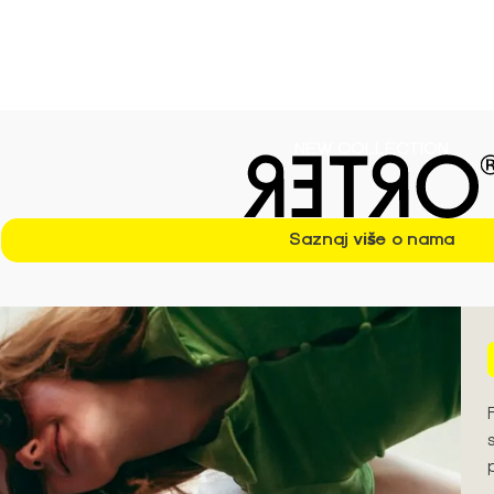
ezonu S/S'26 ➪
NEW COLLECTION
Saznaj više o nama