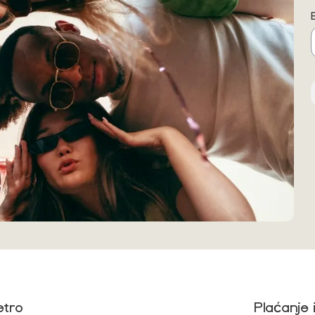
etro
Plaćanje 