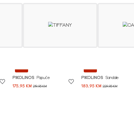
SHOP NOW
-20%
-20%
PIKOLINOS
Papuče
PIKOLINOS
Sandale
175,95 KM
183,95 KM
219,95 KM
229,95 KM