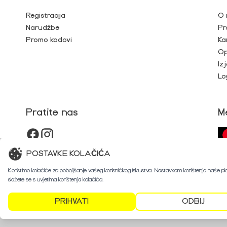
Registracija
O 
Narudžbe
Pr
Promo kodovi
Ka
Op
Iz
Lo
Pratite nas
M
POSTAVKE KOLAČIĆA
Koristimo kolačiće za poboljšanje vašeg korisničkog iskustva. Nastavkom korištenja naše p
slažete se s uvjetima korištenja kolačića.
PRIHVATI
ODBIJ