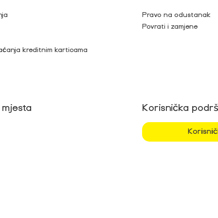
nja
Pravo na odustanak
Povrati i zamjene
aćanja kreditnim karticama
 mjesta
Korisnička podr
Korisni