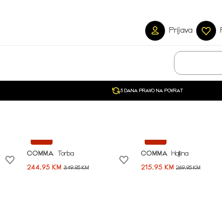
Prijava
5 DANA PRAVO NA POVRAT
-30%
-20%
COMMA
Torba
COMMA
Haljina
244,95 KM
215,95 KM
349,95 KM
269,95 KM
Započni svoju avan