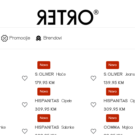
Promocije
Brendovi
Novo
Novo
S.OLIVER
Hlače
S.OLIVER
Jeans
179,95 KM
139,95 KM
Novo
Novo
HISPANITAS
Cipele
HISPANITAS
Ci
309,95 KM
309,95 KM
Novo
Novo
onke
HISPANITAS
Salonke
COMMA
Majica