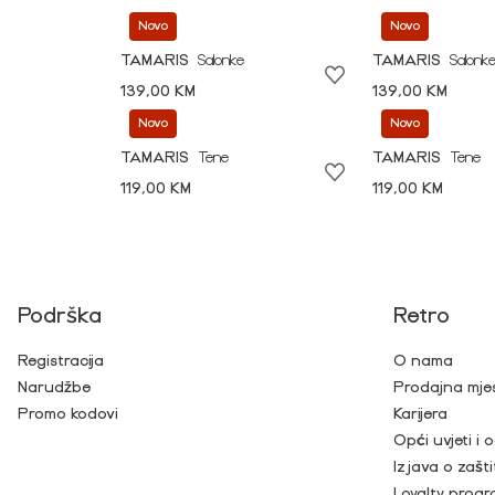
Novo
Novo
TAMARIS
Salonke
TAMARIS
Salonk
139,00 KM
139,00 KM
Novo
Novo
TAMARIS
Tene
TAMARIS
Tene
119,00 KM
119,00 KM
Podrška
Retro
Registracija
O nama
Narudžbe
Prodajna mje
Promo kodovi
Karijera
Opći uvjeti i
Izjava o zašti
Loyalty prog