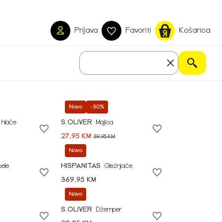
Prijava
Favoriti
Košarica
Novo
-30%
 hlače
S.OLIVER
Majica
27,95 KM
39,95 KM
Novo
pele
HISPANITAS
Gležnjače
369,95 KM
Novo
S.OLIVER
Džemper