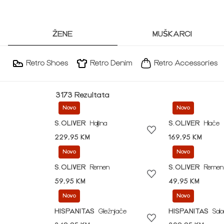
ŽENE
MUŠKARCI
Retro Shoes
Retro Denim
Retro Accessories
3173 Rezultata
Novo
Novo
S.OLIVER
Haljina
S.OLIVER
Hlače
229,95 KM
169,95 KM
Novo
Novo
S.OLIVER
Remen
S.OLIVER
Remen
59,95 KM
49,95 KM
Novo
Novo
HISPANITAS
Gležnjače
HISPANITAS
Sal