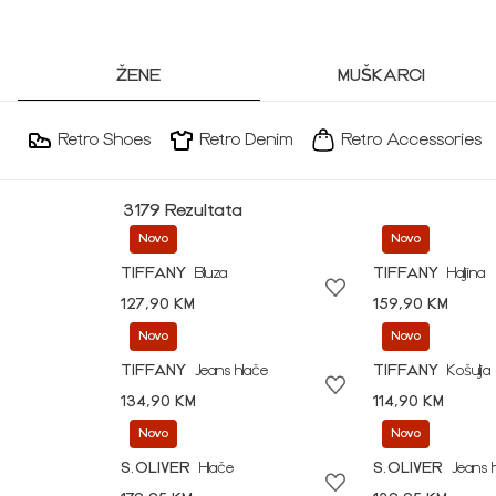
ŽENE
MUŠKARCI
Retro Shoes
Retro Denim
Retro Accessories
3179 Rezultata
Novo
Novo
TIFFANY
Bluza
TIFFANY
Haljina
127,90 KM
159,90 KM
Novo
Novo
TIFFANY
Jeans hlače
TIFFANY
Košulja
134,90 KM
114,90 KM
Novo
Novo
S.OLIVER
Hlače
S.OLIVER
Jeans 