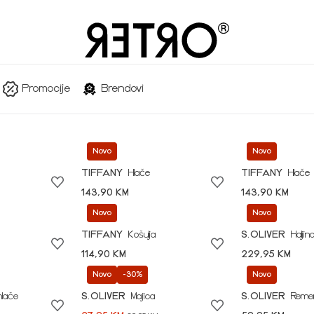
Promocije
Brendovi
Novo
Novo
TIFFANY
Hlače
TIFFANY
Hlače
143,90 KM
143,90 KM
Novo
Novo
TIFFANY
Košulja
S.OLIVER
Haljin
114,90 KM
229,95 KM
Novo
-30%
Novo
hlače
S.OLIVER
Majica
S.OLIVER
Reme