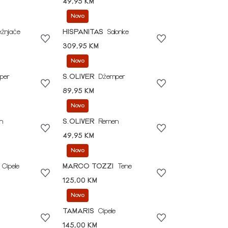
49,95 KM
Novo
ežnjače
HISPANITAS
Salonke
309,95 KM
Novo
per
S.OLIVER
Džemper
89,95 KM
Novo
n
S.OLIVER
Remen
49,95 KM
Novo
Cipele
MARCO TOZZI
Tene
125,00 KM
Novo
TAMARIS
Cipele
145,00 KM