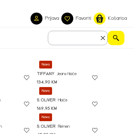
Prijava
Favoriti
Košarica
Novo
TIFFANY
Jeans hlače
134,90 KM
Novo
a
S.OLIVER
Hlače
169,95 KM
Novo
n
S.OLIVER
Remen