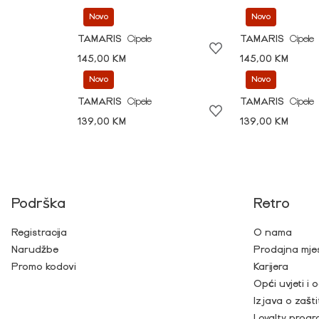
Novo
Novo
TAMARIS
Cipele
TAMARIS
Cipele
145,00 KM
145,00 KM
Novo
Novo
TAMARIS
Cipele
TAMARIS
Cipele
139,00 KM
139,00 KM
Podrška
Retro
Registracija
O nama
Narudžbe
Prodajna mje
Promo kodovi
Karijera
Opći uvjeti i
Izjava o zašti
Loyalty prog