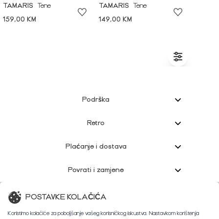
TAMARIS
Tene
TAMARIS
Tene
159,00 KM
149,00 KM
Podrška
Retro
Plaćanje i dostava
Povrati i zamjene
Korisnička podrška
POSTAVKE KOLAČIĆA
Koristimo kolačiće za poboljšanje vašeg korisničkog iskustva. Nastavkom korištenja