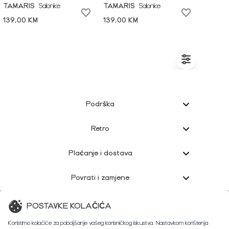
TAMARIS
Salonke
TAMARIS
Salonke
139,00 KM
139,00 KM
Podrška
Retro
Plaćanje i dostava
Povrati i zamjene
Korisnička podrška
POSTAVKE KOLAČIĆA
Koristimo kolačiće za poboljšanje vašeg korisničkog iskustva. Nastavkom korištenja