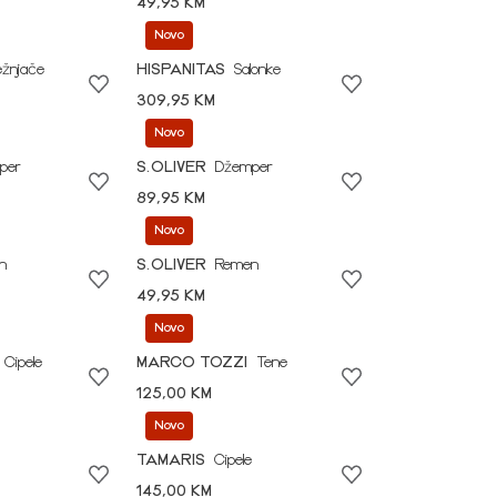
49,95 KM
Novo
ežnjače
HISPANITAS
Salonke
309,95 KM
Novo
per
S.OLIVER
Džemper
89,95 KM
Novo
n
S.OLIVER
Remen
49,95 KM
Novo
Cipele
MARCO TOZZI
Tene
125,00 KM
Novo
TAMARIS
Cipele
145,00 KM