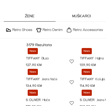
ŽENE
MUŠKARCI
Retro Shoes
Retro Denim
Retro Accessories
3179 Rezultata
Novo
Novo
TIFFANY
Bluza
TIFFANY
Haljina
127,90 KM
159,90 KM
Novo
Novo
TIFFANY
Jeans hlače
TIFFANY
Košulja
134,90 KM
114,90 KM
Novo
Novo
S.OLIVER
Hlače
S.OLIVER
Jeans 