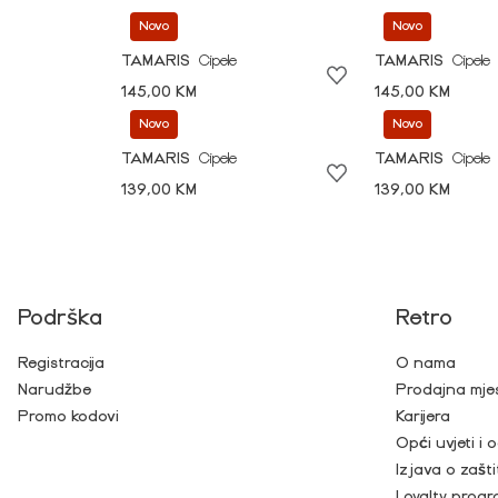
Novo
Novo
TAMARIS
Cipele
TAMARIS
Cipele
145,00 KM
145,00 KM
Novo
Novo
TAMARIS
Cipele
TAMARIS
Cipele
139,00 KM
139,00 KM
Podrška
Retro
Registracija
O nama
Narudžbe
Prodajna mje
Promo kodovi
Karijera
Opći uvjeti i
Izjava o zašti
Loyalty prog