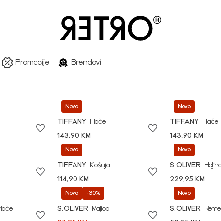
Promocije
Brendovi
Novo
Novo
TIFFANY
Hlače
TIFFANY
Hlače
143,90 KM
143,90 KM
Novo
Novo
TIFFANY
Košulja
S.OLIVER
Haljin
114,90 KM
229,95 KM
Novo
-30%
Novo
hlače
S.OLIVER
Majica
S.OLIVER
Reme