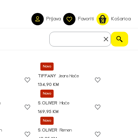
Prijava
Favoriti
Košarica
Novo
TIFFANY
Jeans hlače
134,90 KM
Novo
a
S.OLIVER
Hlače
169,95 KM
Novo
n
S.OLIVER
Remen