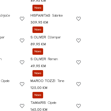
49,95 KM
Novo
ežnjače
HISPANITAS
Salonke
309,95 KM
Novo
per
S.OLIVER
Džemper
89,95 KM
Novo
n
S.OLIVER
Remen
49,95 KM
Novo
Cipele
MARCO TOZZI
Tene
125,00 KM
Novo
TAMARIS
Cipele
145,00 KM