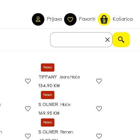
Prijava
Favoriti
Košarica
Novo
TIFFANY
Jeans hlače
134,90 KM
Novo
a
S.OLIVER
Hlače
169,95 KM
Novo
n
S.OLIVER
Remen