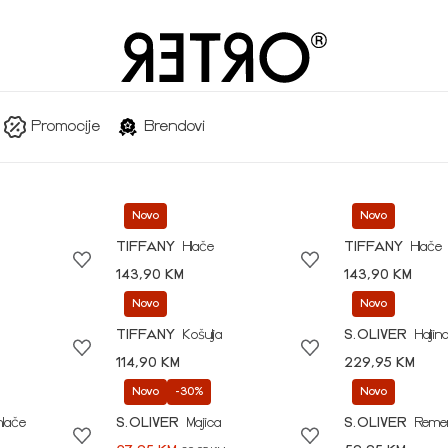
Promocije
Brendovi
Novo
Novo
TIFFANY
Hlače
TIFFANY
Hlače
143,90 KM
143,90 KM
Novo
Novo
TIFFANY
Košulja
S.OLIVER
Haljin
114,90 KM
229,95 KM
Novo
-30%
Novo
hlače
S.OLIVER
Majica
S.OLIVER
Reme