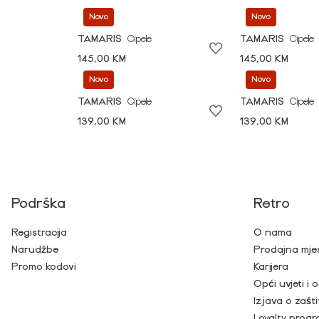
Novo
Novo
TAMARIS
Cipele
TAMARIS
Cipele
145,00 KM
145,00 KM
Novo
Novo
TAMARIS
Cipele
TAMARIS
Cipele
139,00 KM
139,00 KM
Podrška
Retro
Registracija
O nama
Narudžbe
Prodajna mje
Promo kodovi
Karijera
Opći uvjeti i
Izjava o zašti
Loyalty prog