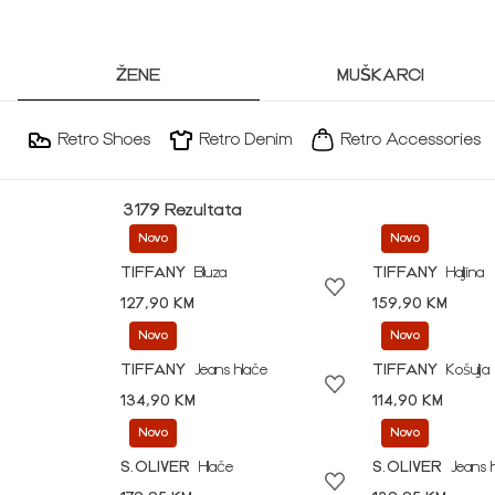
ŽENE
MUŠKARCI
Retro Shoes
Retro Denim
Retro Accessories
3179 Rezultata
Novo
Novo
TIFFANY
Bluza
TIFFANY
Haljina
127,90 KM
159,90 KM
Novo
Novo
TIFFANY
Jeans hlače
TIFFANY
Košulja
134,90 KM
114,90 KM
Novo
Novo
S.OLIVER
Hlače
S.OLIVER
Jeans 