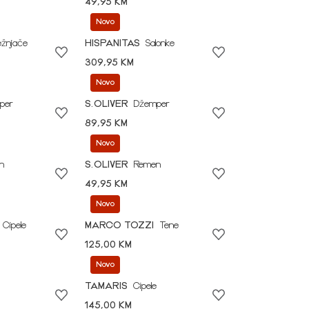
49,95 KM
Novo
ežnjače
HISPANITAS
Salonke
309,95 KM
Novo
per
S.OLIVER
Džemper
89,95 KM
Novo
n
S.OLIVER
Remen
49,95 KM
Novo
Cipele
MARCO TOZZI
Tene
125,00 KM
Novo
TAMARIS
Cipele
145,00 KM