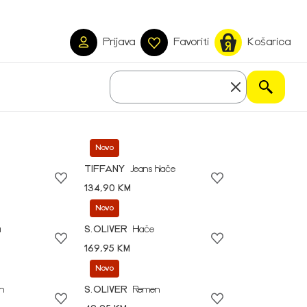
Prijava
Favoriti
Košarica
Novo
TIFFANY
Jeans hlače
134,90 KM
Novo
a
S.OLIVER
Hlače
169,95 KM
Novo
n
S.OLIVER
Remen