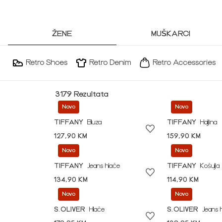
ŽENE
MUŠKARCI
Retro Shoes
Retro Denim
Retro Accessories
3179 Rezultata
Novo
Novo
TIFFANY
Bluza
TIFFANY
Haljina
127,90 KM
159,90 KM
Novo
Novo
TIFFANY
Jeans hlače
TIFFANY
Košulja
134,90 KM
114,90 KM
Novo
Novo
S.OLIVER
Hlače
S.OLIVER
Jeans 