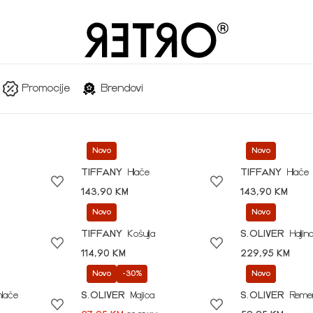
Promocije
Brendovi
Novo
Novo
TIFFANY
Hlače
TIFFANY
Hlače
143,90 KM
143,90 KM
Novo
Novo
TIFFANY
Košulja
S.OLIVER
Haljin
114,90 KM
229,95 KM
Novo
-30%
Novo
hlače
S.OLIVER
Majica
S.OLIVER
Reme