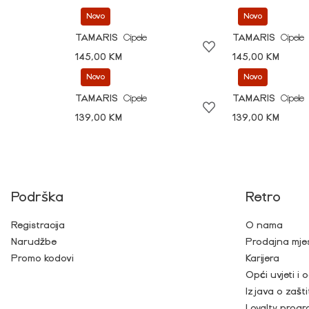
Novo
Novo
TAMARIS
Cipele
TAMARIS
Cipele
145,00 KM
145,00 KM
Novo
Novo
TAMARIS
Cipele
TAMARIS
Cipele
139,00 KM
139,00 KM
Podrška
Retro
Registracija
O nama
Narudžbe
Prodajna mje
Promo kodovi
Karijera
Opći uvjeti i
Izjava o zašti
Loyalty prog