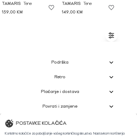
TAMARIS
Tene
TAMARIS
Tene
159,00 KM
149,00 KM
Podrška
Retro
Plaćanje i dostava
Povrati i zamjene
Korisnička podrška
POSTAVKE KOLAČIĆA
Koristimo kolačiće za poboljšanje vašeg korisničkog iskustva. Nastavkom korištenja