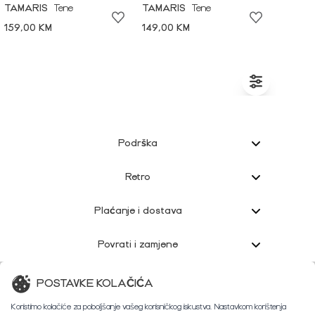
TAMARIS
Tene
TAMARIS
Tene
159,00 KM
149,00 KM
Podrška
Retro
Plaćanje i dostava
Povrati i zamjene
Korisnička podrška
POSTAVKE KOLAČIĆA
Koristimo kolačiće za poboljšanje vašeg korisničkog iskustva. Nastavkom korištenja