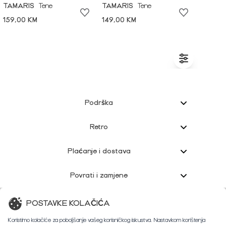
TAMARIS
Tene
TAMARIS
Tene
159,00 KM
149,00 KM
Podrška
Retro
Plaćanje i dostava
Povrati i zamjene
Korisnička podrška
POSTAVKE KOLAČIĆA
Koristimo kolačiće za poboljšanje vašeg korisničkog iskustva. Nastavkom korištenja