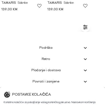
TAMARIS
Salonke
TAMARIS
Salonke
139,00 KM
139,00 KM
Podrška
Retro
Plaćanje i dostava
Povrati i zamjene
Korisnička podrška
POSTAVKE KOLAČIĆA
Koristimo kolačiće za poboljšanje vašeg korisničkog iskustva. Nastavkom korištenja