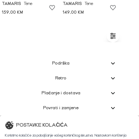
TAMARIS
Tene
TAMARIS
Tene
159,00 KM
149,00 KM
Podrška
Retro
Plaćanje i dostava
Povrati i zamjene
Korisnička podrška
POSTAVKE KOLAČIĆA
Koristimo kolačiće za poboljšanje vašeg korisničkog iskustva. Nastavkom korištenja