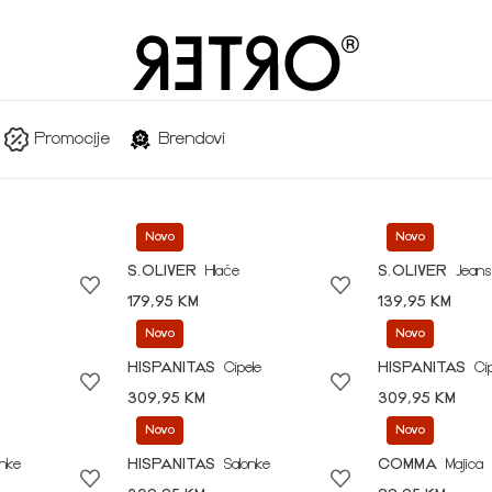
Promocije
Brendovi
Novo
Novo
S.OLIVER
Hlače
S.OLIVER
Jeans
179,95 KM
139,95 KM
Novo
Novo
HISPANITAS
Cipele
HISPANITAS
Ci
309,95 KM
309,95 KM
Novo
Novo
onke
HISPANITAS
Salonke
COMMA
Majica