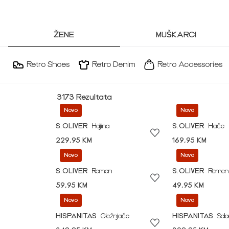
ŽENE
MUŠKARCI
Retro Shoes
Retro Denim
Retro Accessories
3173 Rezultata
Novo
Novo
S.OLIVER
Haljina
S.OLIVER
Hlače
229,95 KM
169,95 KM
Novo
Novo
S.OLIVER
Remen
S.OLIVER
Remen
59,95 KM
49,95 KM
Novo
Novo
HISPANITAS
Gležnjače
HISPANITAS
Sal