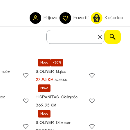
Prijava
Favoriti
Košarica
Novo
-30%
 hlače
S.OLIVER
Majica
27,95 KM
39,95 KM
Novo
pele
HISPANITAS
Gležnjače
369,95 KM
Novo
S.OLIVER
Džemper