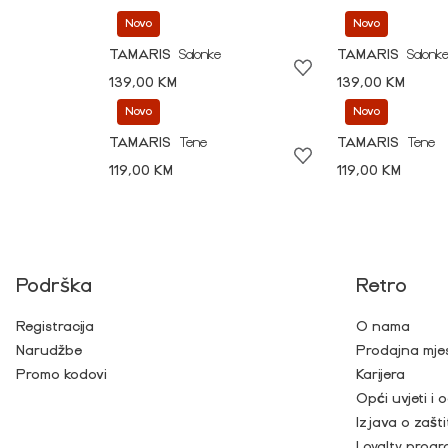
Novo
Novo
TAMARIS
Salonke
TAMARIS
Salonk
139,00 KM
139,00 KM
Novo
Novo
TAMARIS
Tene
TAMARIS
Tene
119,00 KM
119,00 KM
Podrška
Retro
Registracija
O nama
Narudžbe
Prodajna mje
Promo kodovi
Karijera
Opći uvjeti i
Izjava o zašti
Loyalty prog