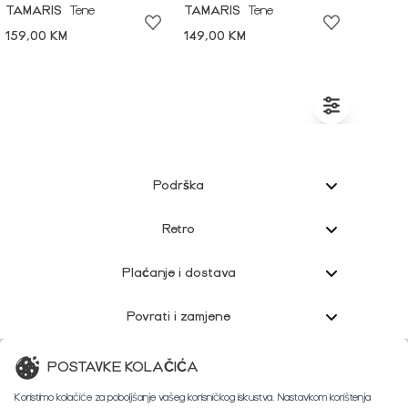
TAMARIS
Tene
TAMARIS
Tene
159,00 KM
149,00 KM
Podrška
Retro
Plaćanje i dostava
Povrati i zamjene
Korisnička podrška
POSTAVKE KOLAČIĆA
Koristimo kolačiće za poboljšanje vašeg korisničkog iskustva. Nastavkom korištenja