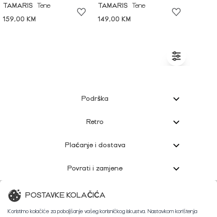
TAMARIS
Tene
TAMARIS
Tene
159,00 KM
149,00 KM
Podrška
Retro
Plaćanje i dostava
Povrati i zamjene
Korisnička podrška
POSTAVKE KOLAČIĆA
Koristimo kolačiće za poboljšanje vašeg korisničkog iskustva. Nastavkom korištenja