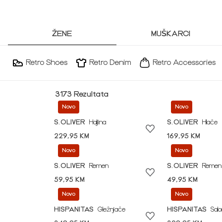
ŽENE
MUŠKARCI
Retro Shoes
Retro Denim
Retro Accessories
3173 Rezultata
Novo
Novo
S.OLIVER
Haljina
S.OLIVER
Hlače
229,95 KM
169,95 KM
Novo
Novo
S.OLIVER
Remen
S.OLIVER
Remen
59,95 KM
49,95 KM
Novo
Novo
HISPANITAS
Gležnjače
HISPANITAS
Sal