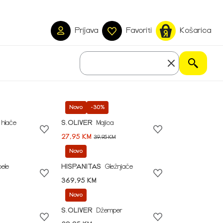
Prijava
Favoriti
Košarica
Novo
-30%
 hlače
S.OLIVER
Majica
27,95 KM
39,95 KM
Novo
pele
HISPANITAS
Gležnjače
369,95 KM
Novo
S.OLIVER
Džemper