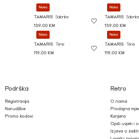
Novo
Novo
TAMARIS
Salonke
TAMARIS
Salonk
139,00 KM
139,00 KM
Novo
Novo
TAMARIS
Tene
TAMARIS
Tene
119,00 KM
119,00 KM
Podrška
Retro
Registracija
O nama
Narudžbe
Prodajna mje
Promo kodovi
Karijera
Opći uvjeti i
Izjava o zašti
Loyalty prog