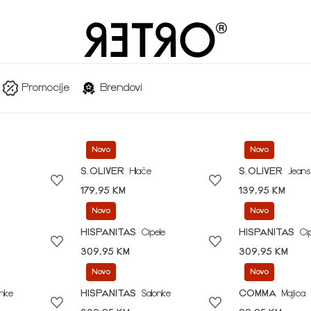
Promocije
Brendovi
Novo
Novo
S.OLIVER
Hlače
S.OLIVER
Jeans
179,95 KM
139,95 KM
Novo
Novo
HISPANITAS
Cipele
HISPANITAS
Ci
309,95 KM
309,95 KM
Novo
Novo
onke
HISPANITAS
Salonke
COMMA
Majica