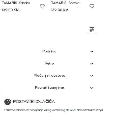
TAMARIS
Salonke
TAMARIS
Salonke
139,00 KM
139,00 KM
Podrška
Retro
Plaćanje i dostava
Povrati i zamjene
Korisnička podrška
POSTAVKE KOLAČIĆA
Koristimo kolačiće za poboljšanje vašeg korisničkog iskustva. Nastavkom korištenja