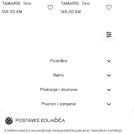
TAMARIS
Tene
TAMARIS
Tene
159,00 KM
149,00 KM
Podrška
Retro
Plaćanje i dostava
Povrati i zamjene
Korisnička podrška
POSTAVKE KOLAČIĆA
Koristimo kolačiće za poboljšanje vašeg korisničkog iskustva. Nastavkom korištenja