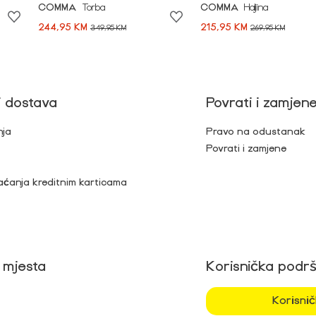
COMMA
Torba
COMMA
Haljina
244,95 KM
215,95 KM
349,95 KM
269,95 KM
i dostava
Povrati i zamjen
nja
Pravo na odustanak
Povrati i zamjene
aćanja kreditnim karticama
 mjesta
Korisnička podr
Korisni