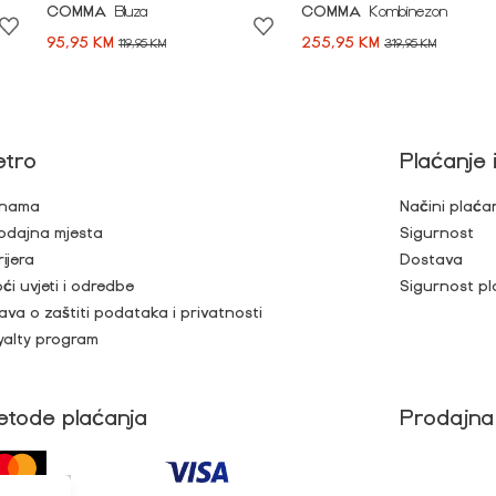
COMMA
Bluza
COMMA
Kombinezon
95,95 KM
255,95 KM
119,95 KM
319,95 KM
etro
Plaćanje 
nama
Načini plaća
odajna mjesta
Sigurnost
rijera
Dostava
ći uvjeti i odredbe
Sigurnost pl
java o zaštiti podataka i privatnosti
yalty program
etode plaćanja
Prodajna