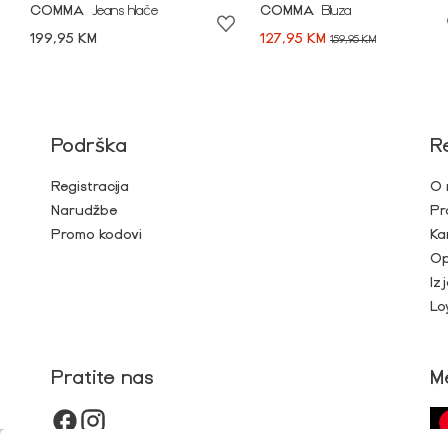
COMMA
Jeans hlače
COMMA
Bluza
199,95 KM
127,95 KM
159,95 KM
Podrška
R
Registracija
O 
Narudžbe
Pr
Promo kodovi
Ka
Op
Iz
Lo
Pratite nas
M