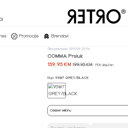
I
ies
Promocije
Brendovi
Šifra proizvoda: 2179729-Z9714
COMMA Prsluk
159,95 KM
199,95 KM
PDV Uključen
Boja:
93W7 GREY/BLACK
Odaberi veličinu