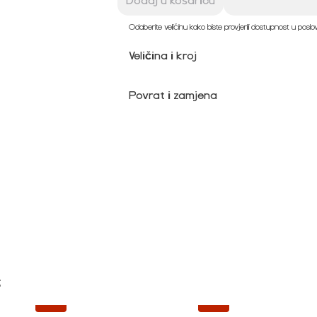
Dodaj u košaricu
Odaberite veličinu kako biste provjerili dostupnost u posl
Veličina i kroj
Povrat i zamjena

-20%
-20%