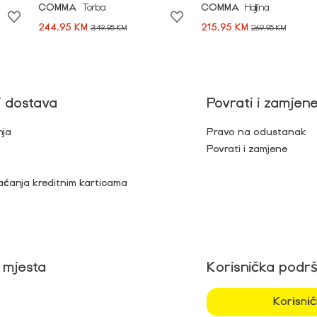
COMMA
Torba
COMMA
Haljina
244,95 KM
215,95 KM
349,95 KM
269,95 KM
i dostava
Povrati i zamjen
nja
Pravo na odustanak
Povrati i zamjene
aćanja kreditnim karticama
 mjesta
Korisnička podr
Korisni