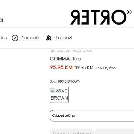
I
ies
Promocije
Brendovi
Šifra proizvoda: 2179615-Z9712
COMMA Top
95,95 KM
119,95 KM
PDV Uključen
Boja:
89X0 BROWN
Odaberi veličinu