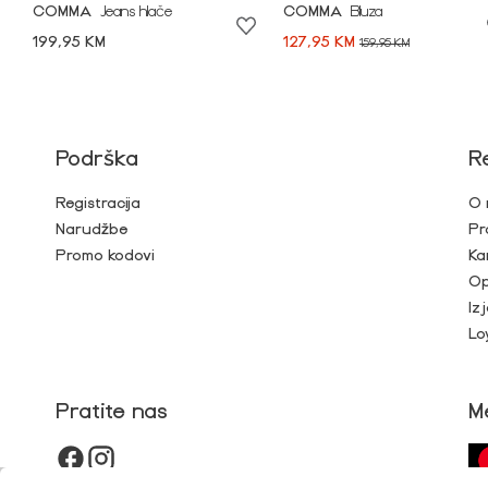
COMMA
Jeans hlače
COMMA
Bluza
199,95 KM
127,95 KM
159,95 KM
Podrška
R
Registracija
O 
Narudžbe
Pr
Promo kodovi
Ka
Op
Iz
Lo
Pratite nas
M