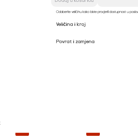
Dodaj u košaricu
Odaberite veličinu kako biste provjerili dostupnost u posl
Veličina i kroj
Povrat i zamjena

-20%
-20%