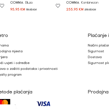
COMMA
Bluza
COMMA
Kombinezon
95,95 KM
255,95 KM
119,95 KM
319,95 KM
etro
Plaćanje 
nama
Načini plaća
odajna mjesta
Sigurnost
rijera
Dostava
ći uvjeti i odredbe
Sigurnost pl
java o zaštiti podataka i privatnosti
yalty program
etode plaćanja
Prodajna