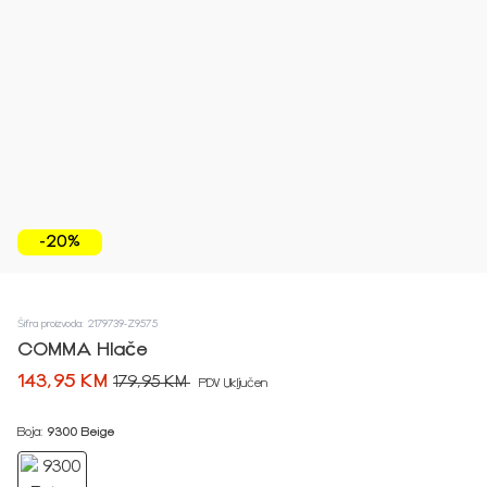
-20%
Šifra proizvoda: 2179739-Z9575
COMMA Hlače
143,95 KM
179,95 KM
PDV Uključen
Boja:
9300 Beige