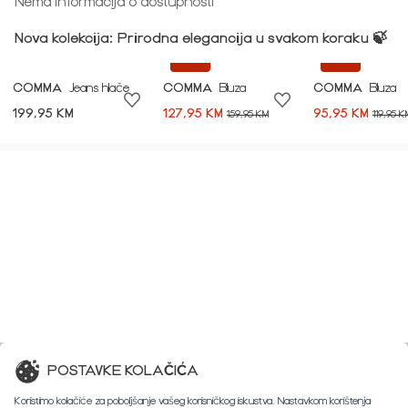
Nema informacija o dostupnosti
Nova kolekcija: Prirodna elegancija u svakom koraku 🍃
-20%
-20%
COMMA
Jeans hlače
COMMA
Bluza
COMMA
Bluza
199,95 KM
127,95 KM
95,95 KM
159,95 KM
119,95 K
POSTAVKE KOLAČIĆA
Koristimo kolačiće za poboljšanje vašeg korisničkog iskustva. Nastavkom korištenja