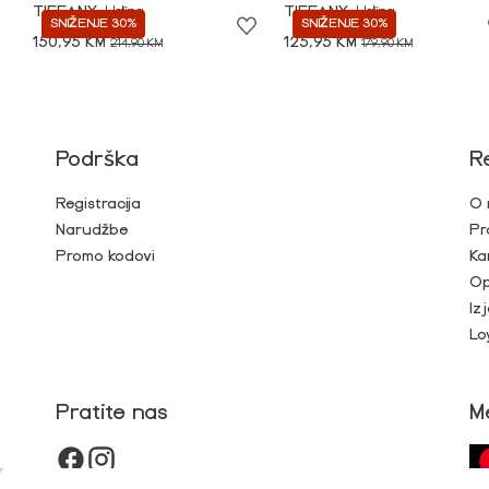
TIFFANY
Haljina
TIFFANY
Haljina
SNIŽENJE 30%
SNIŽENJE 30%
150,95 KM
125,95 KM
214,90 KM
179,90 KM
Podrška
R
Registracija
O 
Narudžbe
Pr
Promo kodovi
Ka
Op
Iz
Lo
Pratite nas
M