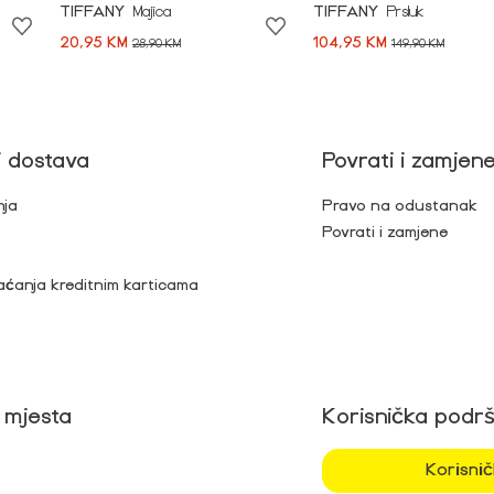
TIFFANY
Majica
TIFFANY
Prsluk
20,95 KM
104,95 KM
28,90 KM
149,90 KM
i dostava
Povrati i zamjen
nja
Pravo na odustanak
Povrati i zamjene
aćanja kreditnim karticama
 mjesta
Korisnička podr
Korisni