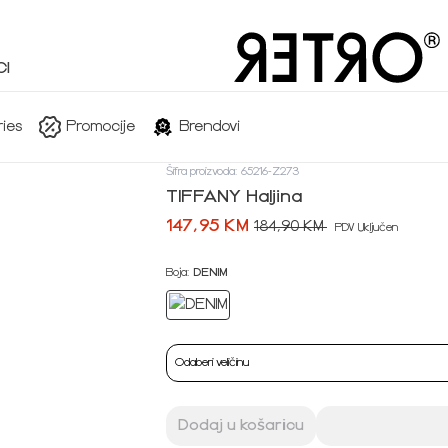
I
ies
Promocije
Brendovi
Šifra proizvoda: 65216-Z273
TIFFANY Haljina
147,95 KM
184,90 KM
PDV Uključen
Boja:
DENIM
Odaberi veličinu
Dodaj u košaricu