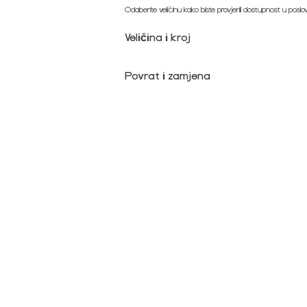
Odaberite veličinu kako biste provjerili dostupnost u posl
Veličina i kroj
Povrat i zamjena