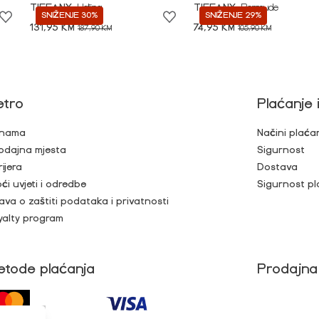
TIFFANY
Haljina
TIFFANY
Bermude
SNIŽENJE 30%
SNIŽENJE 29%
131,95 KM
74,95 KM
187,90 KM
105,90 KM
etro
Plaćanje 
nama
Načini plaća
odajna mjesta
Sigurnost
rijera
Dostava
ći uvjeti i odredbe
Sigurnost pl
java o zaštiti podataka i privatnosti
yalty program
etode plaćanja
Prodajna