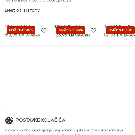
Nema informacija o dostupnosti
Best of Tiffany
TIFFANY
Haljina
TIFFANY
Haljina
TIFFANY
Haljina
SNIŽENJE 30%
SNIŽENJE 30%
SNIŽENJE 30%
150,95 KM
125,95 KM
131,95 KM
214,90 KM
179,90 KM
187,90
POSTAVKE KOLAČIĆA
Koristimo kolačiće za poboljšanje vašeg korisničkog iskustva. Nastavkom korištenja