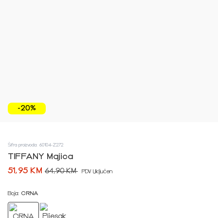
-20%
Šifra proizvoda: 60104-Z272
TIFFANY Majica
51,95 KM
64,90 KM
PDV Uključen
Boja:
CRNA