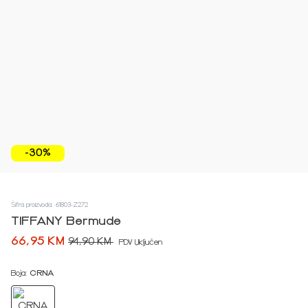
-30%
Šifra proizvoda: 61803-Z272
TIFFANY Bermude
66,95 KM
94,90 KM
PDV Uključen
Boja:
CRNA