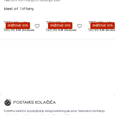
Nema informacija o dostupnosti
Best of Tiffany
TIFFANY
Haljina
TIFFANY
Haljina
TIFFANY
Haljina
SNIŽENJE 30%
SNIŽENJE 30%
SNIŽENJE 30%
150,95 KM
125,95 KM
131,95 KM
214,90 KM
179,90 KM
187,90
POSTAVKE KOLAČIĆA
Koristimo kolačiće za poboljšanje vašeg korisničkog iskustva. Nastavkom korištenja