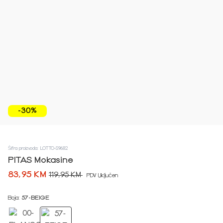
-30%
Šifra proizvoda: LOTTO-S9682
PITAS Mokasine
83,95 KM
119,95 KM
PDV Uključen
Boja:
57-BEIGE