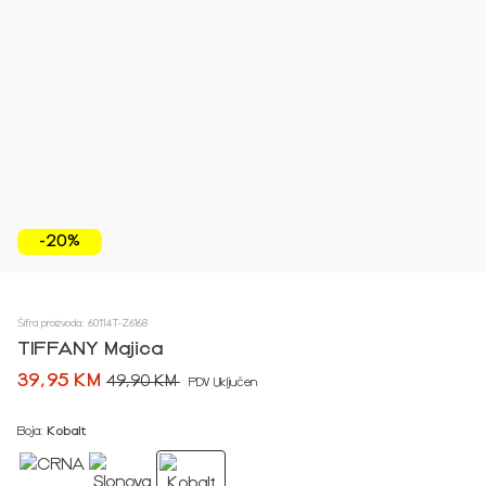
-20%
Šifra proizvoda: 60114T-Z6168
TIFFANY Majica
39,95 KM
49,90 KM
PDV Uključen
Boja:
Kobalt