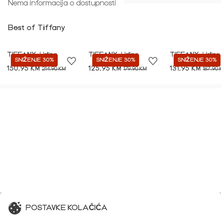
Nema informacija o dostupnosti
Best of Tiffany
TIFFANY
Haljina
TIFFANY
Haljina
TIFFANY
Haljina
SNIŽENJE 30%
SNIŽENJE 30%
SNIŽENJE 30%
150,95 KM
125,95 KM
131,95 KM
214,90 KM
179,90 KM
187,90
POSTAVKE KOLAČIĆA