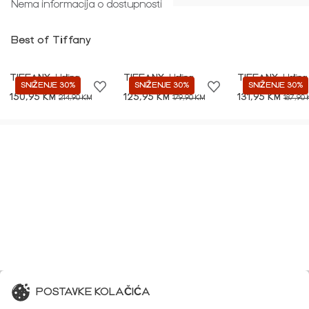
Nema informacija o dostupnosti
Best of Tiffany
TIFFANY
Haljina
TIFFANY
Haljina
TIFFANY
Haljina
SNIŽENJE 30%
SNIŽENJE 30%
SNIŽENJE 30%
150,95 KM
125,95 KM
131,95 KM
214,90 KM
179,90 KM
187,90
POSTAVKE KOLAČIĆA