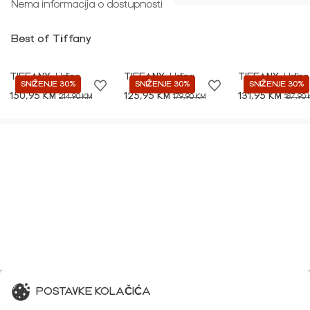
Nema informacija o dostupnosti
Best of Tiffany
TIFFANY
Haljina
TIFFANY
Haljina
TIFFANY
Haljina
SNIŽENJE 30%
SNIŽENJE 30%
SNIŽENJE 30%
150,95 KM
125,95 KM
131,95 KM
214,90 KM
179,90 KM
187,90
POSTAVKE KOLAČIĆA