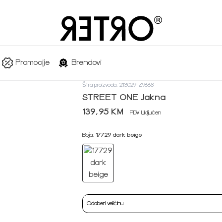
Promocije
Brendovi
Šifra proizvoda: 213029-Z9668
STREET ONE Jakna
139,95 KM
PDV Uključen
Boja:
17729 dark beige
Odaberi veličinu