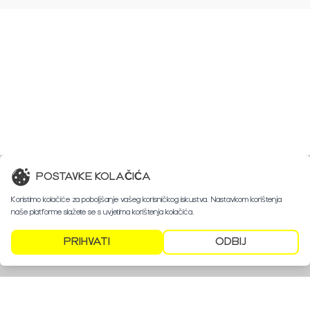
POSTAVKE KOLAČIĆA
Koristimo kolačiće za poboljšanje vašeg korisničkog iskustva. Nastavkom korištenja
naše platforme slažete se s uvjetima korištenja kolačića.
PRIHVATI
ODBIJ