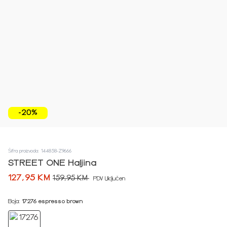
-20%
Šifra proizvoda: 144858-Z9666
STREET ONE Haljina
127,95 KM
159,95 KM
PDV Uključen
Boja:
17276 espresso brown