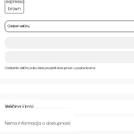
Odaberi veličinu
Odaberite veličinu kako biste provjerili dostupnost u poslovnicama
Veličina i kroj
Nema informacija o dostupnosti
Povrat i zamjena