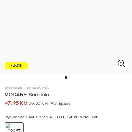
-20%
Šifra proizvoda: 714114428590-S9362
MODARE Sandale
47,95 KM
59,95 KM
PDV Uključen
Boja:
102257-CAMEL 1165/HAZELNUT 1248/BRONZE 1150