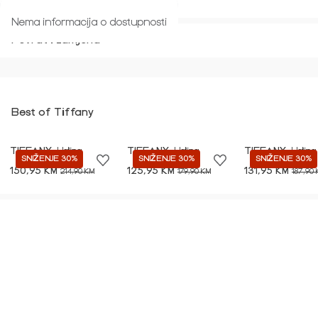
Veličina i kroj
Nema informacija o dostupnosti
Povrat i zamjena
Best of Tiffany
TIFFANY
Haljina
TIFFANY
Haljina
TIFFANY
Haljina
SNIŽENJE 30%
SNIŽENJE 30%
SNIŽENJE 30%
150,95 KM
125,95 KM
131,95 KM
214,90 KM
179,90 KM
187,90