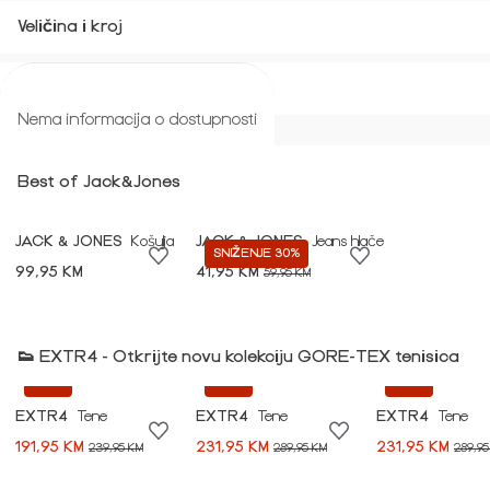
Veličina i kroj
Povrat i zamjena
Nema informacija o dostupnosti
Best of Jack&Jones
JACK & JONES
Košulja
JACK & JONES
Jeans hlače
SNIŽENJE 30%
99,95 KM
41,95 KM
59,95 KM
👟 EXTR4 - Otkrijte novu kolekciju GORE-TEX tenisica
-20%
-20%
-20%
EXTR4
Tene
EXTR4
Tene
EXTR4
Tene
191,95 KM
231,95 KM
231,95 KM
239,95 KM
289,95 KM
289,95