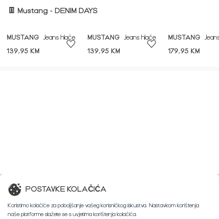
👖 Mustang - DENIM DAYS
MUSTANG
Jeans hlače
MUSTANG
Jeans hlače
MUSTANG
Jeans
139,95 KM
139,95 KM
179,95 KM
POSTAVKE KOLAČIĆA
Koristimo kolačiće za poboljšanje vašeg korisničkog iskustva. Nastavkom korištenja
naše platforme slažete se s uvjetima korištenja kolačića.