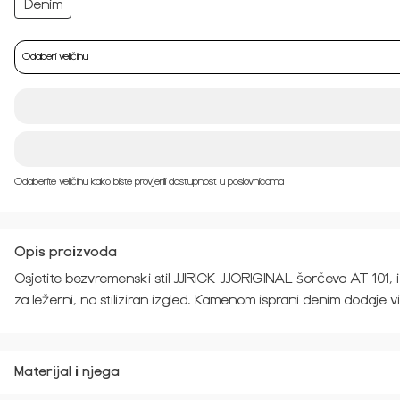
Odaberi veličinu
Odaberite veličinu kako biste provjerili dostupnost u poslovnicama
Opis proizvoda
Osjetite bezvremenski stil JJIRICK JJORIGINAL šorčeva AT 101, 
za ležerni, no stiliziran izgled. Kamenom isprani denim dodaje v
Materijal i njega