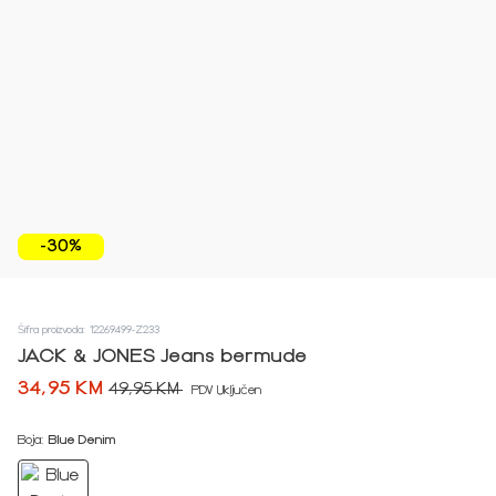
-30%
Šifra proizvoda: 12269499-Z233
JACK & JONES Jeans bermude
34,95 KM
49,95 KM
PDV Uključen
Boja:
Blue Denim