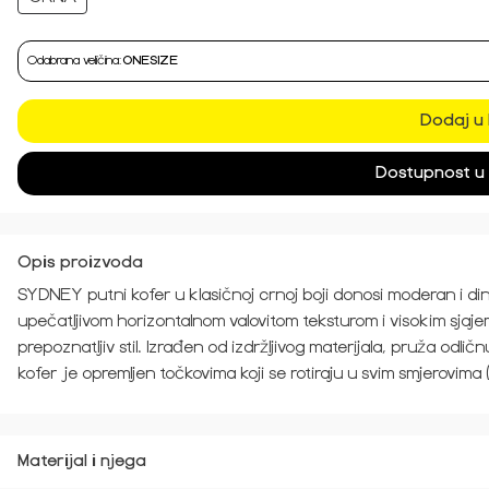
Odabrana veličina:
ONESIZE
Dodaj u 
Dostupnost u
Opis proizvoda
SYDNEY putni kofer u klasičnoj crnoj boji donosi moderan i di
upečatljivom horizontalnom valovitom teksturom i visokim sjaje
prepoznatljiv stil. Izrađen od izdržljivog materijala, pruža odli
kofer je opremljen točkovima koji se rotiraju u svim smje
Materijal i njega