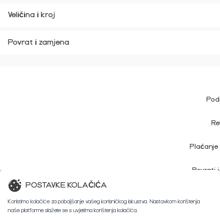
Veličina i kroj
Povrat i zamjena
Pod
Re
Plaćanje 
Povrati 
POSTAVKE KOLAČIĆA
Korisničk
Koristimo kolačiće za poboljšanje vašeg korisničkog iskustva. Nastavkom korištenja
naše platforme slažete se s uvjetima korištenja kolačića.