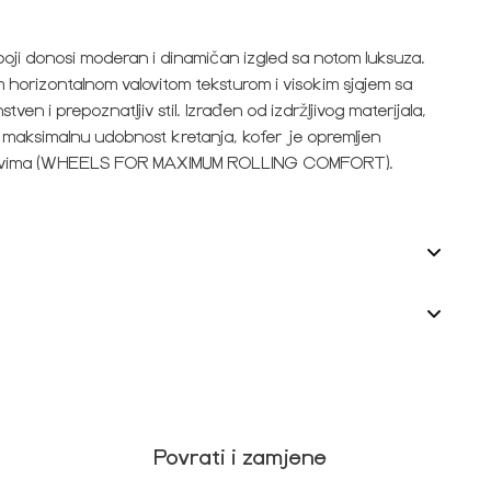
boji donosi moderan i dinamičan izgled sa notom luksuza.
m horizontalnom valovitom teksturom i visokim sjajem sa
ven i prepoznatljiv stil. Izrađen od izdržljivog materijala,
Za maksimalnu udobnost kretanja, kofer je opremljen
smjerovima (WHEELS FOR MAXIMUM ROLLING COMFORT).
Povrati i zamjene