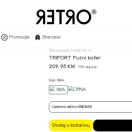
Promocije
Brendovi
Šifra proizvoda: SYDNEYXL-12
TRIPORT Putni kofer
209,95 KM
PDV Uključen
Boja:
SIVA
Odabrana veličina:
ONESIZE
Dodaj u košaricu