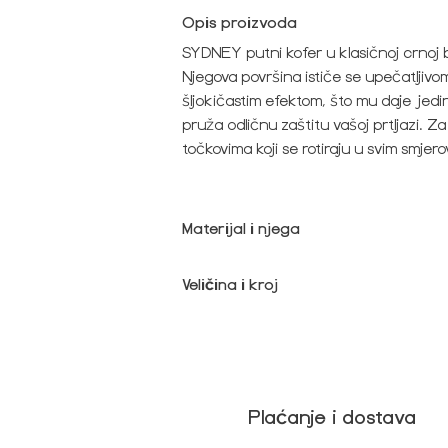
Opis proizvoda
SYDNEY putni kofer u klasičnoj crnoj 
Njegova površina ističe se upečatljivo
šljokičastim efektom, što mu daje jedinst
pruža odličnu zaštitu vašoj prtljazi. 
točkovima koji se rotiraju u svim 
Materijal i njega
Veličina i kroj
Povrat i zamjena
Plaćanje i dostava