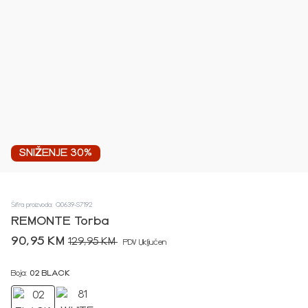
SNIŽENJE 30%
Šifra proizvoda: Q0639-S7192
REMONTE Torba
90,95 KM
129,95 KM
PDV Uključen
Boja:
02 BLACK