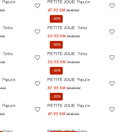
E
Papuče
PETITE JOLIE
Papuče
47,95 KM
 KM
59,95 KM
-30%
E
Torba
PETITE JOLIE
Torba
69,95 KM
5 KM
99,95 KM
-30%
E
Torba
PETITE JOLIE
Torba
55,95 KM
5 KM
79,95 KM
-20%
E
Papuče
PETITE JOLIE
Papuče
87,95 KM
5 KM
109,95 KM
-20%
E
Papuče
PETITE JOLIE
Papuče
47,95 KM
 KM
59,95 KM
E
Torba
PETITE JOLIE
Torba