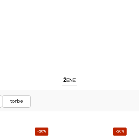
ŽENE
torbe
-20%
-20%