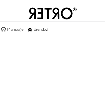
Promocije
Brendovi