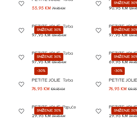
SNIŽENJE 30
55,95 KM
90,95 KM
79,95 KM
129,9
PETITE JOLIE
Torba
PETITE JOLI
SNIŽENJE 30%
SNIŽENJE 30
97,95 KM
97,95 KM
139,95 KM
139,9
PETITE JOLIE
Torba
PETITE JOLI
SNIŽENJE 30%
SNIŽENJE 30
97,95 KM
69,95 KM
139,95 KM
99,9
-30%
-30%
PETITE JOLIE
Torba
PETITE JOLI
76,95 KM
76,95 KM
109,95 KM
109,9
PETITE JOLIE
Papuče
PETITE JOLI
SNIŽENJE 50%
SNIŽENJE 50
29,95 KM
29,95 KM
59,95 KM
59,9