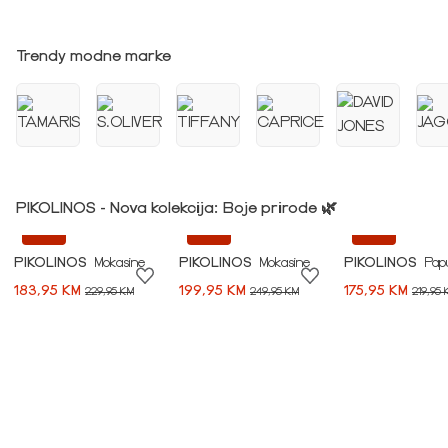
Idi na modnu priču ➪
Trendy modne marke
PIKOLINOS - Nova kolekcija: Boje prirode 🌿
-20%
-20%
-20%
PIKOLINOS
Mokasine
PIKOLINOS
Mokasine
PIKOLINOS
Pap
183,95 KM
199,95 KM
175,95 KM
229,95 KM
249,95 KM
219,95 