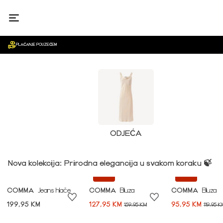
ŽENE
PLAĆANJE POUZEĆEM
ODJEĆA
Nova kolekcija: Prirodna elegancija u svakom koraku 🍃
-20%
-20%
COMMA
Jeans hlače
COMMA
Bluza
COMMA
Bluza
199,95 KM
127,95 KM
95,95 KM
159,95 KM
119,95 K