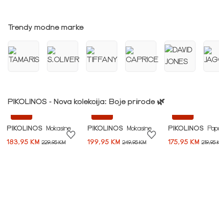
Idi na modnu priču ➪
Trendy modne marke
PIKOLINOS - Nova kolekcija: Boje prirode 🌿
-20%
-20%
-20%
PIKOLINOS
Mokasine
PIKOLINOS
Mokasine
PIKOLINOS
Pap
183,95 KM
199,95 KM
175,95 KM
229,95 KM
249,95 KM
219,95 