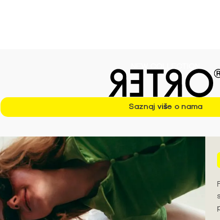
ezonu S/S'26 ➪
NEW COLLECTION
Saznaj više o nama