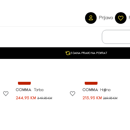
Prijava
5 DANA PRAVO NA POVRAT
-30%
-20%
COMMA
Torba
COMMA
Haljina
244,95 KM
215,95 KM
349,95 KM
269,95 KM
Započni svoju avan