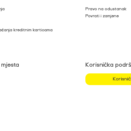
nja
Pravo na odustanak
Povrati i zamjene
aćanja kreditnim karticama
 mjesta
Korisnička podr
Korisni