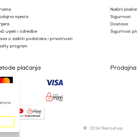
nama
Načini plaća
odajna mjesta
Sigurnost
rijera
Dostava
ći uvjeti i odredbe
Sigurnost pl
java o zaštiti podataka i privatnosti
yalty program
etode plaćanja
Prodajna
latforme
©
2024 Retroshop