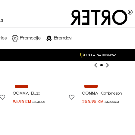
I
SHOP NOW
ies
Promocije
Brendovi
BESPLATNA DOSTAVA*

-20%
-20%
COMMA
Bluza
COMMA
Kombinezon
95,95 KM
255,95 KM
119,95 KM
319,95 KM
Idi na modnu priču ➪
NEW COLLECTION