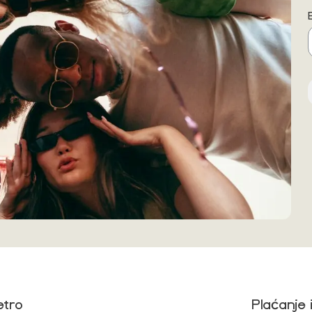
etro
Plaćanje 