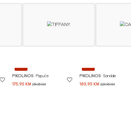
SHOP NOW
-20%
-20%
PIKOLINOS
Papuče
PIKOLINOS
Sandale
175,95 KM
183,95 KM
219,95 KM
229,95 KM