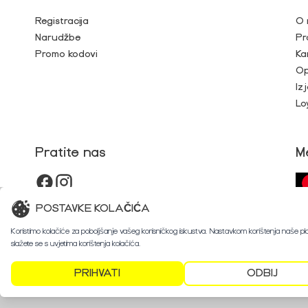
Registracija
O 
Narudžbe
Pr
Promo kodovi
Ka
Op
Iz
Lo
Pratite nas
M
POSTAVKE KOLAČIĆA
Koristimo kolačiće za poboljšanje vašeg korisničkog iskustva. Nastavkom korištenja naše p
slažete se s uvjetima korištenja kolačića.
PRIHVATI
ODBIJ