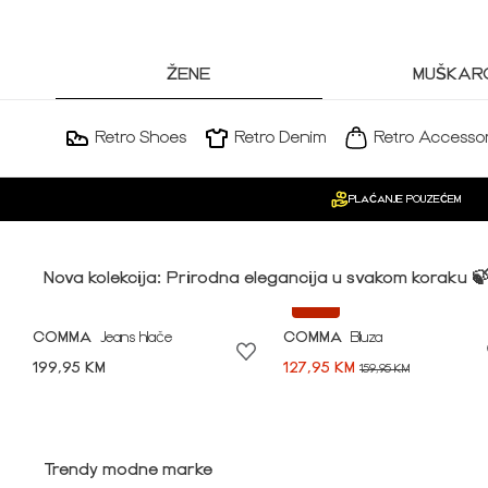
ŽENE
MUŠKARC
Retro Shoes
Retro Denim
Retro Accessor
PLAĆANJE POUZEĆEM
Nova kolekcija: Prirodna elegancija u svakom koraku 
-20%
COMMA
Jeans hlače
COMMA
Bluza
199,95 KM
127,95 KM
159,95 KM
Idi na modnu priču ➪
Trendy modne marke