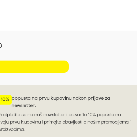
Pogledajte trendove za sezonu S/S'26 ➪
popusta na prvu kupovinu nakon prijave za
10%
newsletter.
Pretplatite se na naš newsletter i ostvarite 10% popusta na
svoju prvu kupovinu i primajte obavijesti o našim promocijama i
proizvodima.