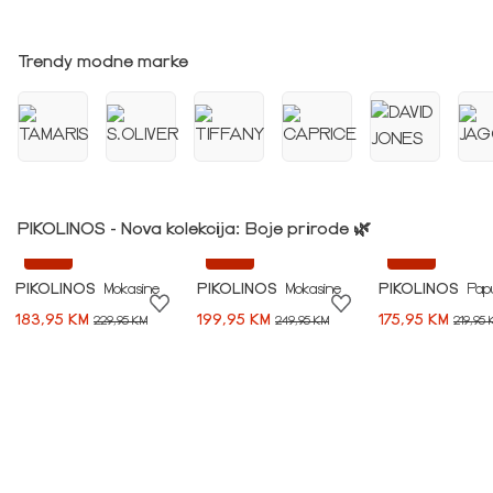
Idi na modnu priču ➪
Trendy modne marke
PIKOLINOS - Nova kolekcija: Boje prirode 🌿
-20%
-20%
-20%
PIKOLINOS
Mokasine
PIKOLINOS
Mokasine
PIKOLINOS
Pap
183,95 KM
199,95 KM
175,95 KM
229,95 KM
249,95 KM
219,95 