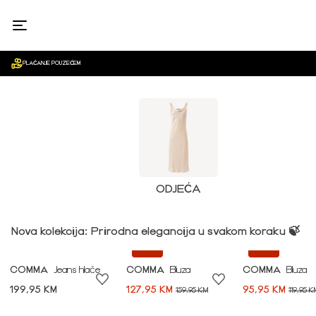
ŽENE
PLAĆANJE POUZEĆEM
ODJEĆA
Nova kolekcija: Prirodna elegancija u svakom koraku 🍃
-20%
-20%
COMMA
Jeans hlače
COMMA
Bluza
COMMA
Bluza
199,95 KM
127,95 KM
95,95 KM
159,95 KM
119,95 K