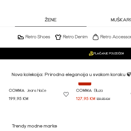
ŽENE
MUŠKARC
Retro Shoes
Retro Denim
Retro Accessor
PLAĆANJE POUZEĆEM
Nova kolekcija: Prirodna elegancija u svakom koraku 
-20%
COMMA
Jeans hlače
COMMA
Bluza
199,95 KM
127,95 KM
159,95 KM
Idi na modnu priču ➪
Trendy modne marke