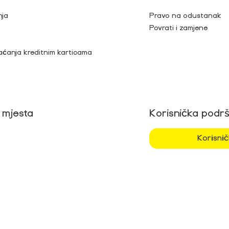
nja
Pravo na odustanak
Povrati i zamjene
aćanja kreditnim karticama
 mjesta
Korisnička podr
Korisni