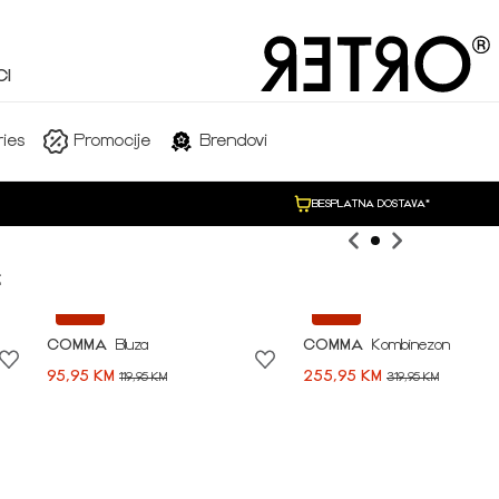
I
SHOP NOW
ies
Promocije
Brendovi
BESPLATNA DOSTAVA*

-20%
-20%
COMMA
Bluza
COMMA
Kombinezon
95,95 KM
255,95 KM
119,95 KM
319,95 KM
Idi na modnu priču ➪
NEW COLLECTION