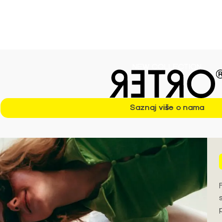
ezonu S/S'26 ➪
NEW COLLECTION
Saznaj više o nama