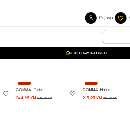
Prijava
5 DANA PRAVO NA POVRAT
-30%
-20%
COMMA
Torba
COMMA
Haljina
244,95 KM
215,95 KM
349,95 KM
269,95 KM
Započni svoju avan