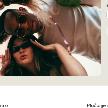
etro
Plaćanje 