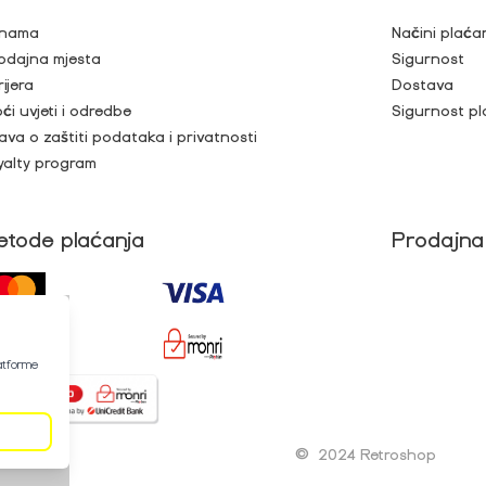
nama
Načini plaća
odajna mjesta
Sigurnost
rijera
Dostava
ći uvjeti i odredbe
Sigurnost pl
java o zaštiti podataka i privatnosti
yalty program
etode plaćanja
Prodajna
latforme
©
2024 Retroshop