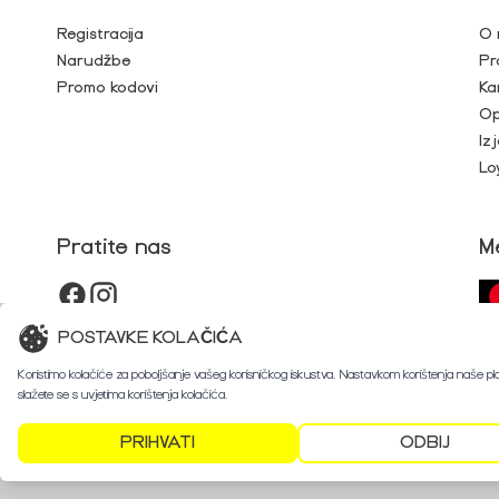
Registracija
O 
Narudžbe
Pr
Promo kodovi
Ka
Op
Iz
Lo
Pratite nas
M
POSTAVKE KOLAČIĆA
Koristimo kolačiće za poboljšanje vašeg korisničkog iskustva. Nastavkom korištenja naše p
slažete se s uvjetima korištenja kolačića.
PRIHVATI
ODBIJ