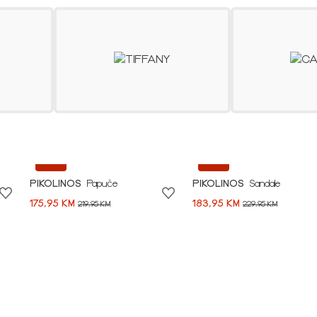
SHOP NOW
-20%
-20%
PIKOLINOS
Papuče
PIKOLINOS
Sandale
175,95 KM
183,95 KM
219,95 KM
229,95 KM