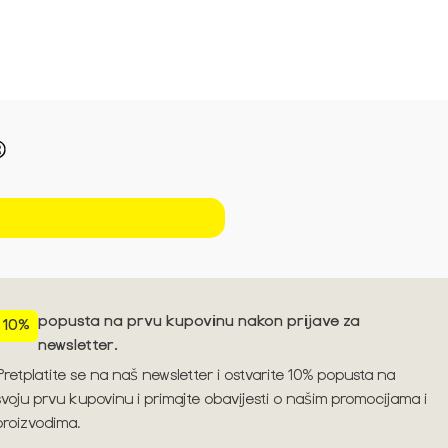
Pogledajte trendove za sezonu S/S'26 ➪
popusta na prvu kupovinu nakon prijave za
10%
newsletter.
Pretplatite se na naš newsletter i ostvarite 10% popusta na
svoju prvu kupovinu i primajte obavijesti o našim promocijama i
proizvodima.