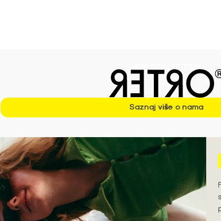
ezonu S/S'26 ➪
NEW COLLECTION
Saznaj više o nama