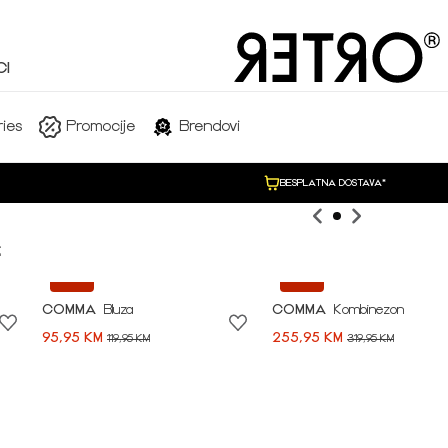
I
SHOP NOW
ies
Promocije
Brendovi
BESPLATNA DOSTAVA*

-20%
-20%
COMMA
Bluza
COMMA
Kombinezon
95,95 KM
255,95 KM
119,95 KM
319,95 KM
Idi na modnu priču ➪
NEW COLLECTION