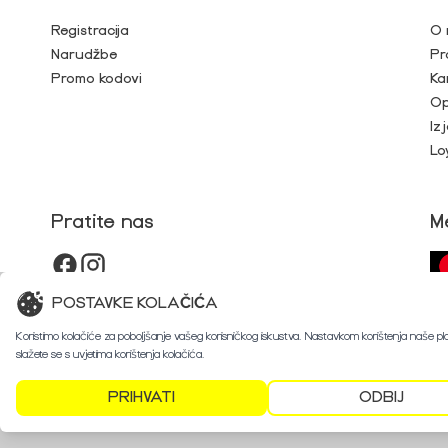
Registracija
O 
Narudžbe
Pr
Promo kodovi
Ka
Op
Iz
Lo
Pratite nas
M
POSTAVKE KOLAČIĆA
Koristimo kolačiće za poboljšanje vašeg korisničkog iskustva. Nastavkom korištenja naše p
slažete se s uvjetima korištenja kolačića.
PRIHVATI
ODBIJ