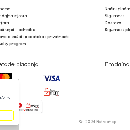
nama
Načini plaća
odajna mjesta
Sigurnost
rijera
Dostava
ći uvjeti i odredbe
Sigurnost pl
java o zaštiti podataka i privatnosti
yalty program
etode plaćanja
Prodajna
latforme
©
2024 Retroshop