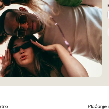
etro
Plaćanje 