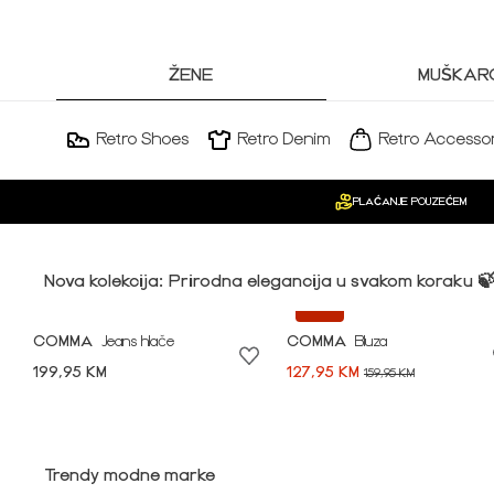
ŽENE
MUŠKARC
Retro Shoes
Retro Denim
Retro Accessor
PLAĆANJE POUZEĆEM
Nova kolekcija: Prirodna elegancija u svakom koraku 
-20%
COMMA
Jeans hlače
COMMA
Bluza
199,95 KM
127,95 KM
159,95 KM
Idi na modnu priču ➪
Trendy modne marke