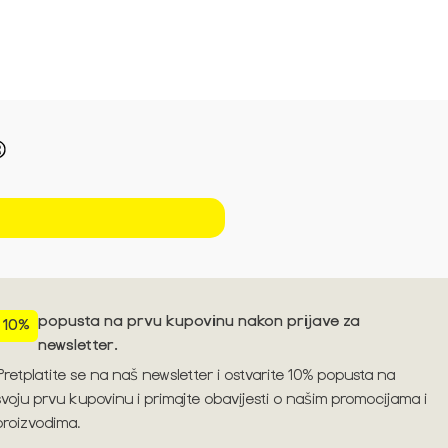
Pogledajte trendove za sezonu S/S'26 ➪
popusta na prvu kupovinu nakon prijave za
10%
newsletter.
Pretplatite se na naš newsletter i ostvarite 10% popusta na
svoju prvu kupovinu i primajte obavijesti o našim promocijama i
proizvodima.